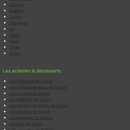
Schwytz
Soleure
Tessin
Thurgovie
Uri
Valais
Vaud
Zoug
Zurich
Les activités & découverts
Les châteaux de Suisse
Les édifices religieux de Suisse
Les musées de Suisse
Les cinémas de Suisse
Les terrains de tennis de Suisse
Les piscines de Suisse
Les barrages de Suisse
Les lacs de Suisse
Les cascades de Suisse