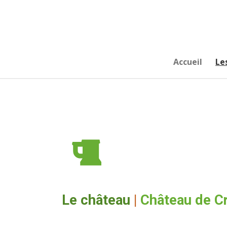
Passer
au
contenu
principal
Accueil
Le
Le château
|
Château de C