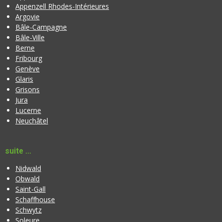
o
Appenzell Rhodes-Intérieures
l
n
Argovie
e
Bâle-Campagne
Bâle-Ville
Berne
Fribourg
Genève
Glaris
Grisons
Jura
Lucerne
Neuchâtel
suite ...
Nidwald
Obwald
Saint-Gall
Schaffhouse
Schwytz
Soleure