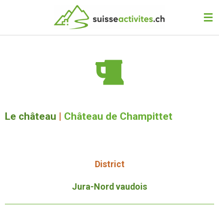
Passer
au
contenu
principal
Le château
|
Château de Champittet
District
Jura-Nord vaudois