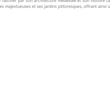
 fasciner par son architecture médiévale et son histoire ca
lles majestueuses et ses jardins pittoresques, offrant ainsi