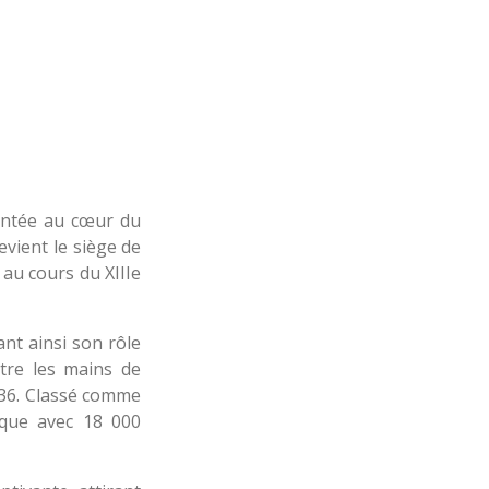
mentée au cœur du
evient le siège de
 au cours du XIIIe
nt ainsi son rôle
ntre les mains de
1936. Classé comme
èque avec 18 000