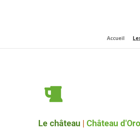
Passer
au
contenu
principal
Accueil
Le
Le château
|
Château d'Or