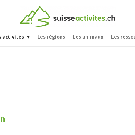
s activités
Les régions
Les animaux
Les resso
on