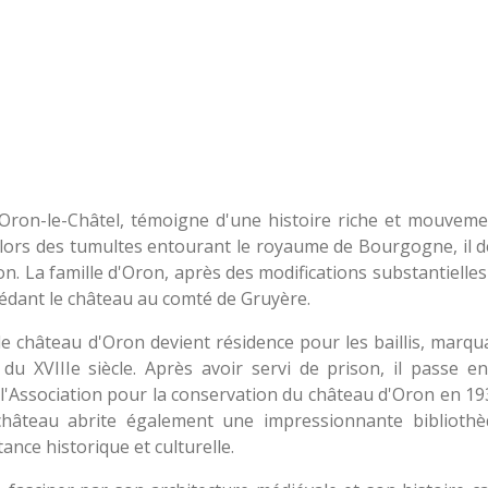
d'Oron-le-Châtel, témoigne d'une histoire riche et mouve
le lors des tumultes entourant le royaume de Bourgogne, il d
on. La famille d'Oron, après des modifications substantielles
 cédant le château au comté de Gruyère.
e château d'Oron devient résidence pour les baillis, marqua
n du XVIIIe siècle. Après avoir servi de prison, il passe e
ar l'Association pour la conservation du château d'Oron en 
e château abrite également une impressionnante biblioth
nce historique et culturelle.