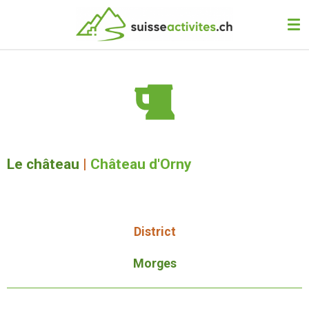
Passer
au
contenu
principal
Le château
|
Château d'Orny
District
Morges