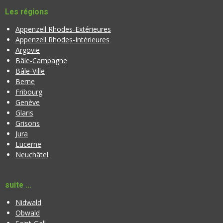
a
t
Les régions
t
o
i
Appenzell Rhodes-Extérieures
i
o
Appenzell Rhodes-Intérieures
l
n
Argovie
e
Bâle-Campagne
Bâle-Ville
Berne
Fribourg
Genève
Glaris
Grisons
Jura
Lucerne
Neuchâtel
suite ...
Nidwald
Obwald