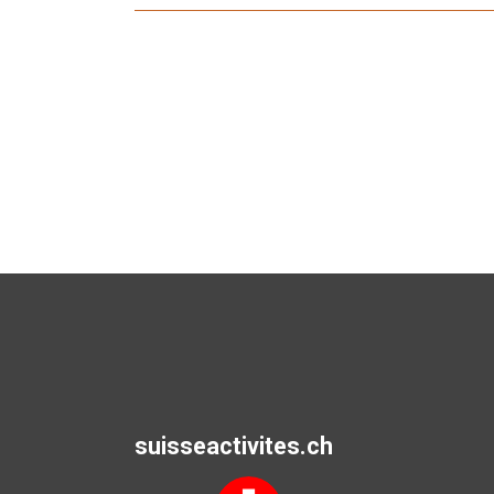
suisseactivites.ch