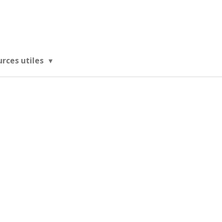
urces utiles