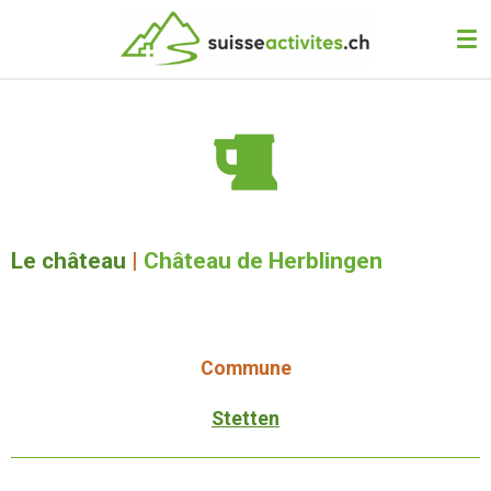
Passer
au
contenu
principal
Le château
|
Château de Herblingen
Commune
Stetten