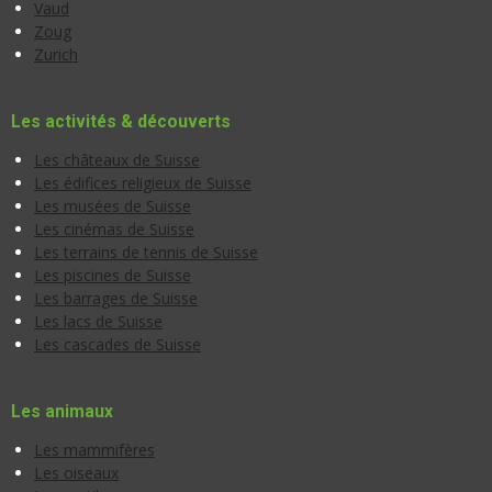
Vaud
Zoug
Zurich
Les activités & découverts
Les châteaux de Suisse
Les édifices religieux de Suisse
Les musées de Suisse
Les cinémas de Suisse
Les terrains de tennis de Suisse
Les piscines de Suisse
Les barrages de Suisse
Les lacs de Suisse
Les cascades de Suisse
Les animaux
Les mammifères
Les oiseaux