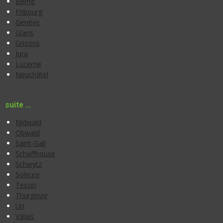
Berne
Fribourg
Genève
Glaris
Grisons
Jura
Lucerne
Neuchâtel
suite ...
Nidwald
Obwald
Saint-Gall
Schaffhouse
Schwytz
Soleure
Tessin
Thurgovie
Uri
Valais