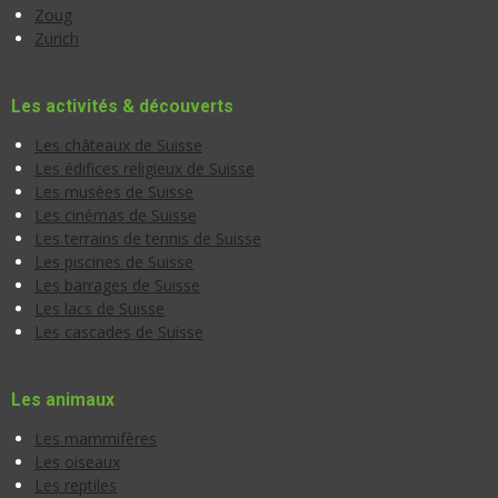
Zoug
Zurich
Les activités & découverts
Les châteaux de Suisse
Les édifices religieux de Suisse
Les musées de Suisse
Les cinémas de Suisse
Les terrains de tennis de Suisse
Les piscines de Suisse
Les barrages de Suisse
Les lacs de Suisse
Les cascades de Suisse
Les animaux
Les mammifères
Les oiseaux
Les reptiles