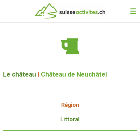
Passer
au
contenu
principal
Le château
|
Château de Neuchâtel
Région
Littoral