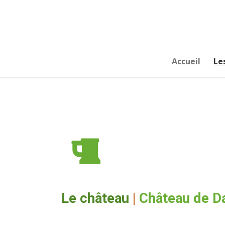
Passer
au
contenu
principal
Accueil
Le
Le château
|
Château de D