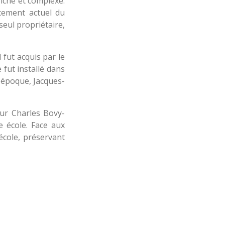
iche et complexe.
acement actuel du
seul propriétaire,
 fut acquis par le
 fut installé dans
l'époque, Jacques-
eur Charles Bovy-
e école. Face aux
école, préservant