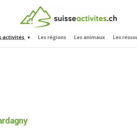
s activités
Les régions
Les animaux
Les resso
ardagny