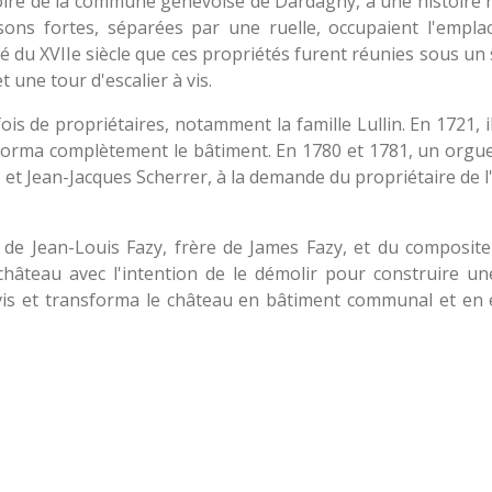
toire de la commune genevoise de Dardagny, a une histoire r
aisons fortes, séparées par une ruelle, occupaient l'empl
é du XVIIe siècle que ces propriétés furent réunies sous un 
 une tour d'escalier à vis.
ois de propriétaires, notamment la famille Lullin. En 1721, il
nsforma complètement le bâtiment. En 1780 et 1781, un orgue
as et Jean-Jacques Scherrer, à la demande du propriétaire de 
 de Jean-Louis Fazy, frère de James Fazy, et du composit
hâteau avec l'intention de le démolir pour construire un
avis et transforma le château en bâtiment communal et en 