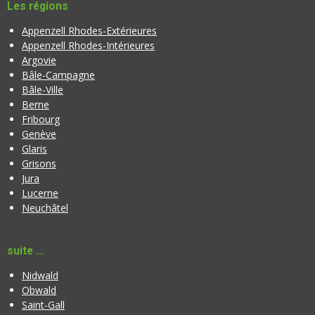
t
Les régions
t
o
i
Appenzell Rhodes-Extérieures
i
o
Appenzell Rhodes-Intérieures
l
n
Argovie
e
Bâle-Campagne
Bâle-Ville
Berne
Fribourg
Genève
Glaris
Grisons
Jura
Lucerne
Neuchâtel
suite ...
Nidwald
Obwald
Saint-Gall