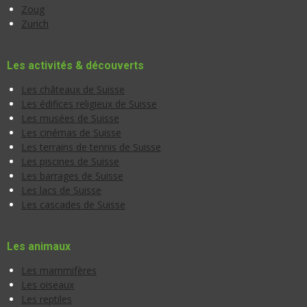
Zoug
Zurich
Les activités & découverts
Les châteaux de Suisse
Les édifices religieux de Suisse
Les musées de Suisse
Les cinémas de Suisse
Les terrains de tennis de Suisse
Les piscines de Suisse
Les barrages de Suisse
Les lacs de Suisse
Les cascades de Suisse
Les animaux
Les mammifères
Les oiseaux
Les reptiles