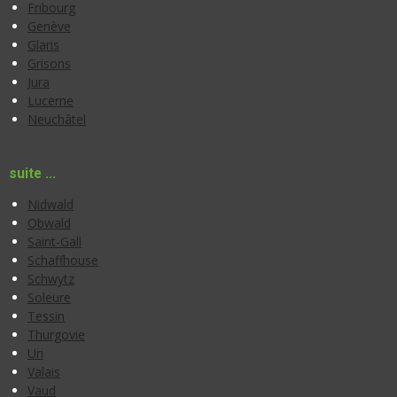
Fribourg
Genève
Glaris
Grisons
Jura
Lucerne
Neuchâtel
suite ...
Nidwald
Obwald
Saint-Gall
Schaffhouse
Schwytz
Soleure
Tessin
Thurgovie
Uri
Valais
Vaud