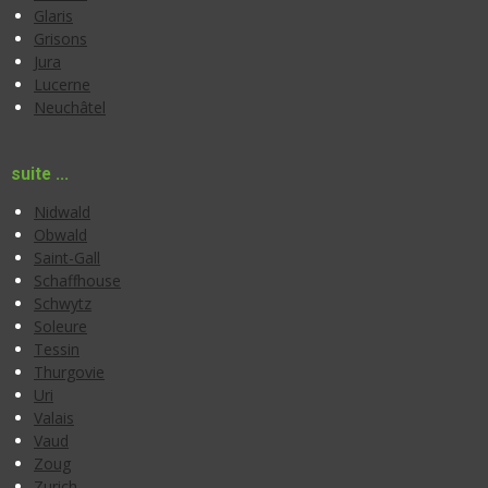
Glaris
Grisons
Jura
Lucerne
Neuchâtel
suite ...
Nidwald
Obwald
Saint-Gall
Schaffhouse
Schwytz
Soleure
Tessin
Thurgovie
Uri
Valais
Vaud
Zoug
Zurich