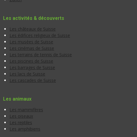
Les activités & découverts
Les châteaux de Suisse
Les édifices religieux de Suisse
Les musées de Suisse
Les cinémas de Suisse
Les terrains de tennis de Suisse
Les piscines de Suisse
Les barrages de Suisse
Les lacs de Suisse
Les cascades de Suisse
Les animaux
Les mammifères
Les oiseaux
Les reptiles
Les amphibiens