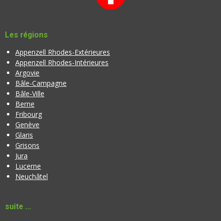
l
0
u
é
a
t
Les régions
t
o
i
Appenzell Rhodes-Extérieures
i
o
Appenzell Rhodes-Intérieures
l
n
Argovie
e
Bâle-Campagne
Bâle-Ville
Berne
Fribourg
Genève
Glaris
Grisons
Jura
Lucerne
Neuchâtel
suite ...