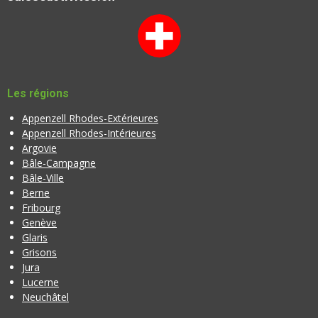
e
e
e
e
e
o
é
n
s
s
s
s
v
:
a
l
0
u
é
a
t
Les régions
t
o
i
Appenzell Rhodes-Extérieures
i
o
Appenzell Rhodes-Intérieures
l
n
Argovie
e
Bâle-Campagne
Bâle-Ville
Berne
Fribourg
Genève
Glaris
Grisons
Jura
Lucerne
Neuchâtel