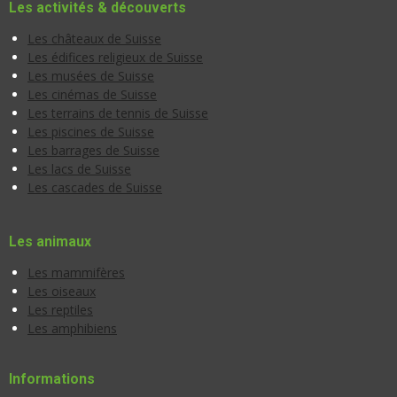
Les activités & découverts
Les châteaux de Suisse
Les édifices religieux de Suisse
Les musées de Suisse
Les cinémas de Suisse
Les terrains de tennis de Suisse
Les piscines de Suisse
Les barrages de Suisse
Les lacs de Suisse
Les cascades de Suisse
Les animaux
Les mammifères
Les oiseaux
Les reptiles
Les amphibiens
Informations