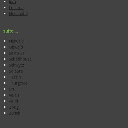
Jura
Lucerne
Neuchâtel
suite ...
Nidwald
Obwald
Saint-Gall
Schaffhouse
Schwytz
Soleure
Tessin
Thurgovie
Uri
Valais
Vaud
Zoug
Zurich