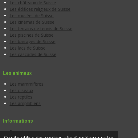
Les châteaux de Suisse
Les édifices religieux de Suisse
Les musées de Suisse
Les cinémas de Suisse
Les terrains de tennis de Suisse
Les piscines de Suisse
Les barrages de Suisse
Les lacs de Suisse
Les cascades de Suisse
Les animaux
Les mammifères
Les oiseaux
Les reptiles
Les amphibiens
Informations
Page de contact
Ce site utilise des cookies afin d’améliorer votre