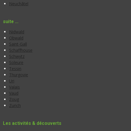
Neuchâtel
suite ...
Nidwald
Obwald
Saint-Gall
Schaffhouse
Schwytz
Soleure
Tessin
Thurgovie
Uri
Valais
Vaud
Zoug
Zurich
Les activités & découverts