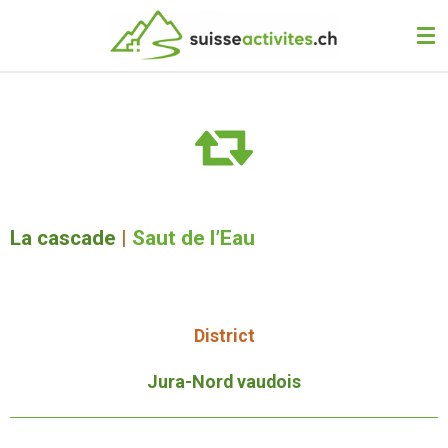
Passer
au
contenu
principal
La cascade
|
Saut de l’Eau
District
Jura-Nord vaudois