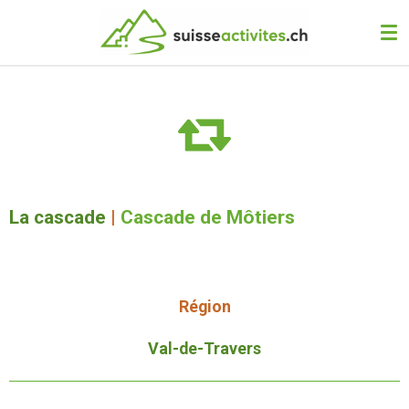
Passer
au
contenu
principal
La cascade
|
Cascade de Môtiers
Région
Val-de-Travers