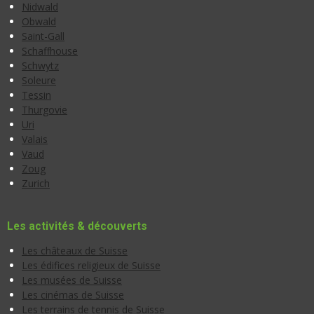
Nidwald
Obwald
Saint-Gall
Schaffhouse
Schwytz
Soleure
Tessin
Thurgovie
Uri
Valais
Vaud
Zoug
Zurich
Les activités & découverts
Les châteaux de Suisse
Les édifices religieux de Suisse
Les musées de Suisse
Les cinémas de Suisse
Les terrains de tennis de Suisse