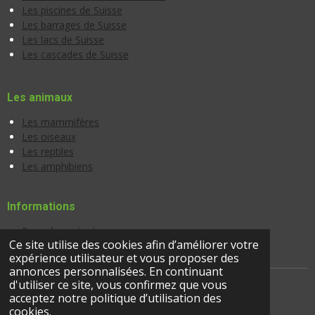
Les piscines de Suisse
Les barrages de Suisse
Les lacs de Suisse
Les cascades de Suisse
Les animaux
Les mammifères
Les oiseaux
Les reptiles
Les amphibiens
Informations
Page de contact
Ce site utilise des cookies afin d’améliorer votre
Banque d'images
expérience utilisateur et vous proposer des
annonces personnalisées. En continuant
d'utiliser ce site, vous confirmez que vous
acceptez notre politique d’utilisation des
© 2024 |
suisseactivites.ch
cookies.