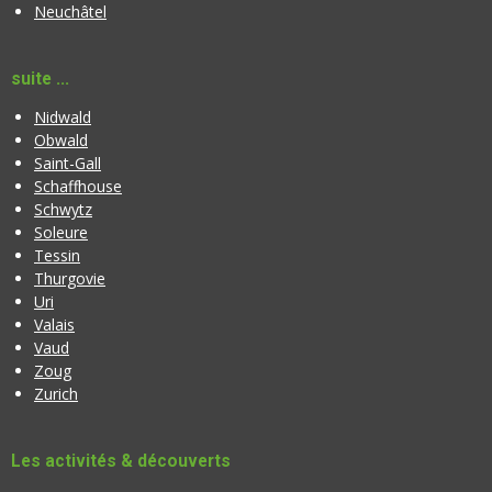
Neuchâtel
suite ...
Nidwald
Obwald
Saint-Gall
Schaffhouse
Schwytz
Soleure
Tessin
Thurgovie
Uri
Valais
Vaud
Zoug
Zurich
Les activités & découverts