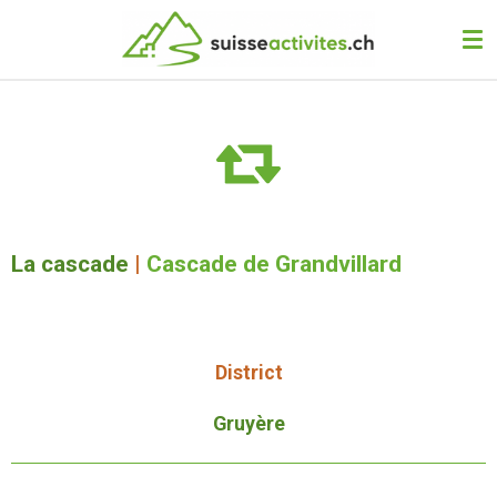
Passer
au
contenu
principal
La cascade
|
Cascade de Grandvillard
District
Gruyère