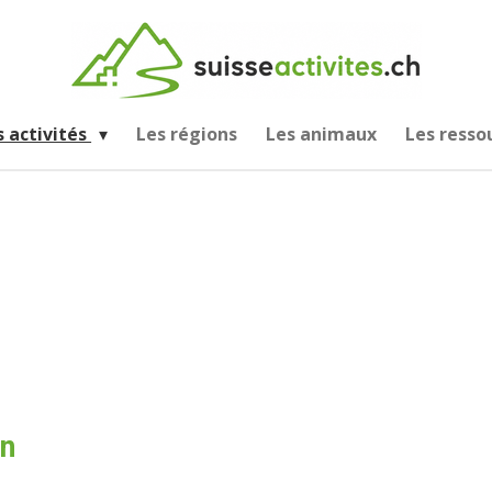
s activités
Les régions
Les animaux
Les resso
n