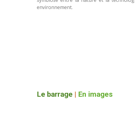
symbiose entre la nature et la technolog
environnement.
Le barrage
|
En images