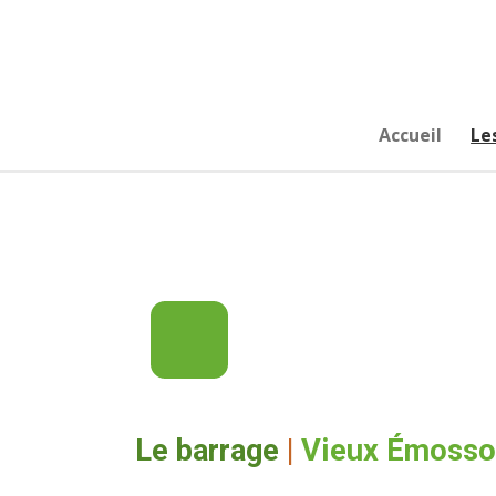
Passer
au
contenu
principal
Accueil
Le
Le barrage
|
Vieux Émosso