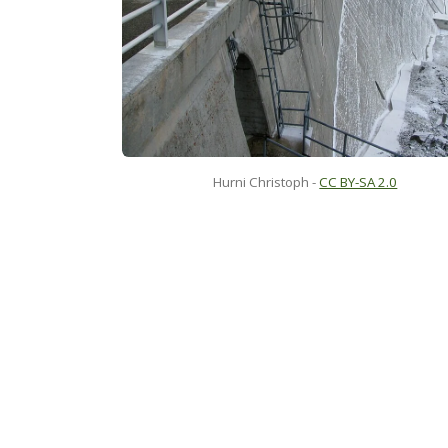
Hurni Christoph -
CC BY-SA 2.0