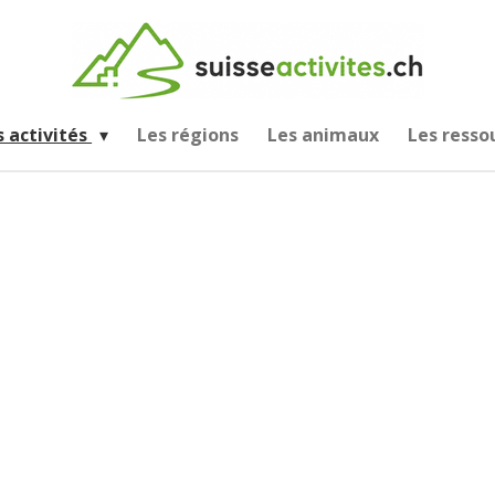
s activités
Les régions
Les animaux
Les resso