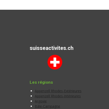
suisseactivites.ch
Les régions
Appenzell Rhodes-Extérieures
Appenzell Rhodes-Intérieures
Argovie
Bâle-Campagne