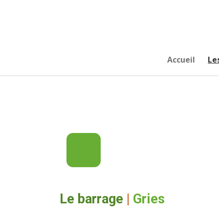
Passer
au
contenu
principal
Accueil
Le
Le barrage
|
Gries