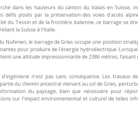
ché dans les hauteurs du canton du Valais en Suisse, inc
es défis posés par la préservation des voies d'accès alpin
mité du Tessin et de la frontière italienne, ce barrage se d
liant la Suisse à l'Italie.
 du Nufenen, le barrage de Gries occupe une position straté
ntes pour produire de l'énergie hydroélectrique. Lorsque l
é atteint une altitude impressionnante de 2386 mètres, faisant 
le d'ingénierie n'est pas sans conséquence. Les travaux d
 partie du chemin ancestral menant au col de Gries, perturb
ransformation du paysage, bien que nécessaire pour répo
ons sur l'impact environnemental et culturel de telles inf