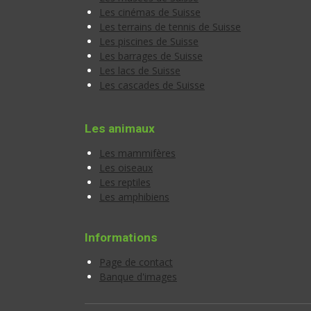
Les cinémas de Suisse
Les terrains de tennis de Suisse
Les piscines de Suisse
Les barrages de Suisse
Les lacs de Suisse
Les cascades de Suisse
Les animaux
Les mammifères
Les oiseaux
Les reptiles
Les amphibiens
Informations
Page de contact
Banque d'images