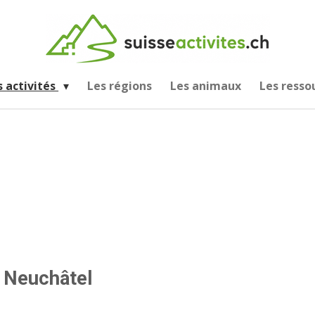
s activités
Les régions
Les animaux
Les resso
e Neuchâtel