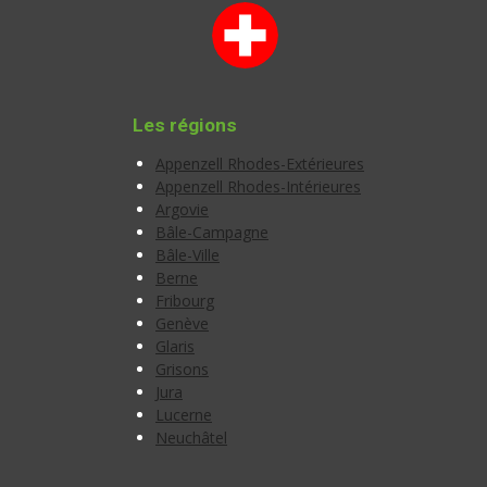
Les régions
Appenzell Rhodes-Extérieures
Appenzell Rhodes-Intérieures
Argovie
Bâle-Campagne
Bâle-Ville
Berne
Fribourg
Genève
Glaris
Grisons
Jura
Lucerne
Neuchâtel