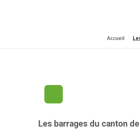
Passer
au
contenu
principal
Accueil
Le
Les barrages du canton d