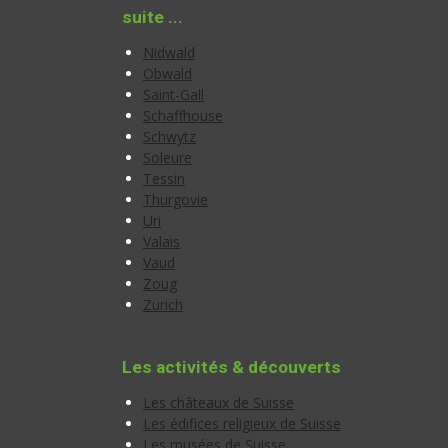
suite ...
Nidwald
Obwald
Saint-Gall
Schaffhouse
Schwytz
Soleure
Tessin
Thurgovie
Uri
Valais
Vaud
Zoug
Zurich
Les activités & découverts
Les châteaux de Suisse
Les édifices religieux de Suisse
Les musées de Suisse