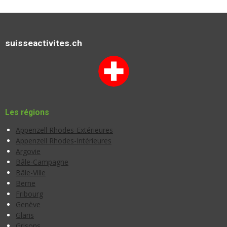
suisseactivites.ch
Les régions
Appenzell Rhodes-Extérieures
Appenzell Rhodes-Intérieures
Argovie
Bâle-Campagne
Bâle-Ville
Berne
Fribourg
Genève
Glaris
Grisons