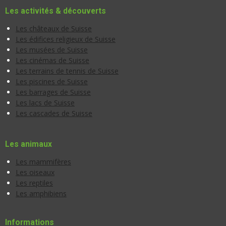
Les activités & découverts
Les châteaux de Suisse
Les édifices religieux de Suisse
Les musées de Suisse
Les cinémas de Suisse
Les terrains de tennis de Suisse
Les piscines de Suisse
Les barrages de Suisse
Les lacs de Suisse
Les cascades de Suisse
Les animaux
Les mammifères
Les oiseaux
Les reptiles
Les amphibiens
Informations