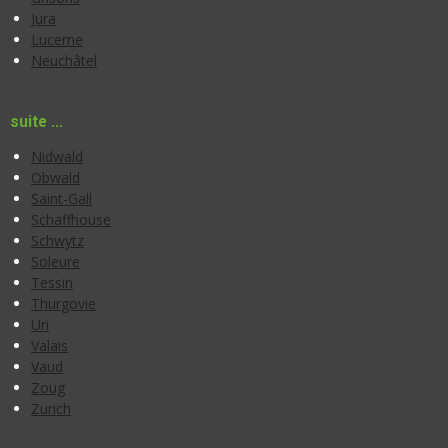
Jura
Lucerne
Neuchâtel
suite ...
Nidwald
Obwald
Saint-Gall
Schaffhouse
Schwytz
Soleure
Tessin
Thurgovie
Uri
Valais
Vaud
Zoug
Zurich