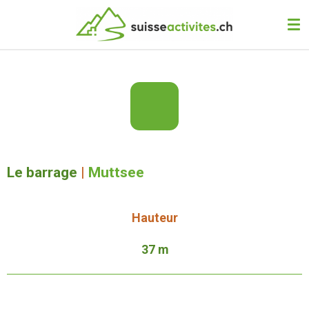
Passer
au
contenu
principal
Le barrage
|
Muttsee
Hauteur
37 m