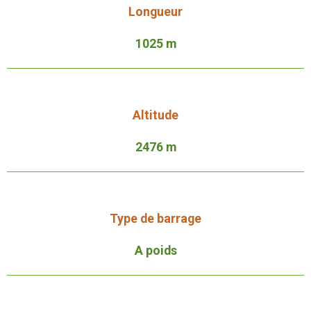
Longueur
1025 m
Altitude
2476 m
Type de barrage
A poids