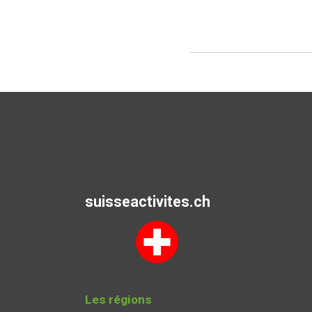
suisseactivites.ch
Les régions