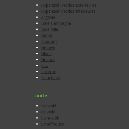
Appenzell Rhodes-Extérieures
Appenzell Rhodes-Intérieures
Argovie
Bâle-Campagne
Bâle-Ville
Berne
Fribourg
Genève
Glaris
Grisons
Jura
Lucerne
Neuchâtel
suite ...
Nidwald
Obwald
Saint-Gall
Schaffhouse