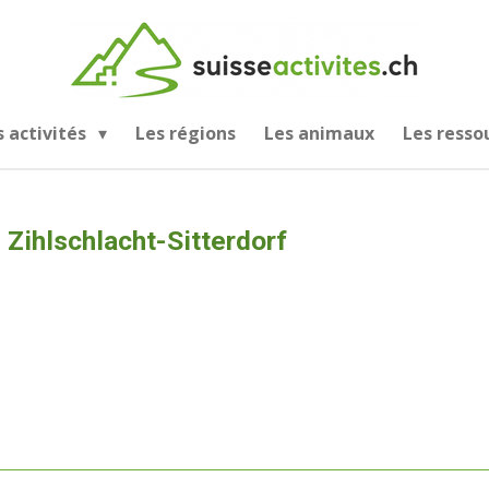
s activités
Les régions
Les animaux
Les resso
Zihlschlacht-Sitterdorf