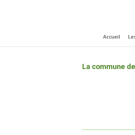
Passer
au
contenu
principal
Accueil
Le
La commune de