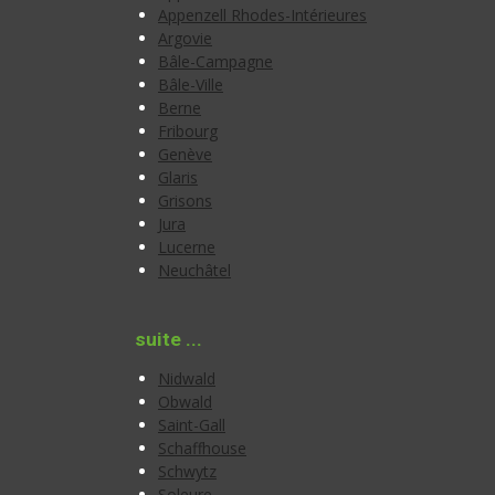
Appenzell Rhodes-Intérieures
Argovie
Bâle-Campagne
Bâle-Ville
Berne
Fribourg
Genève
Glaris
Grisons
Jura
Lucerne
Neuchâtel
suite ...
Nidwald
Obwald
Saint-Gall
Schaffhouse
Schwytz
Soleure