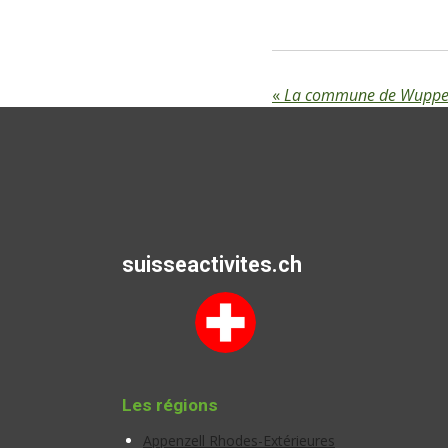
«
La commune de Wupp
suisseactivites.ch
Les régions
Appenzell Rhodes-Extérieures