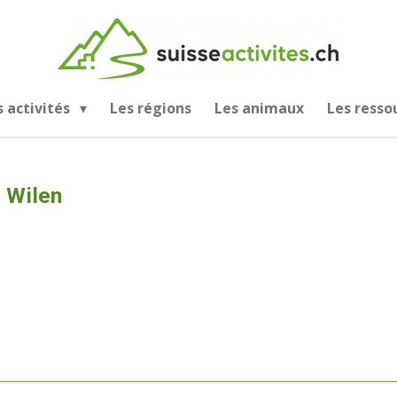
s activités
Les régions
Les animaux
Les resso
 Wilen