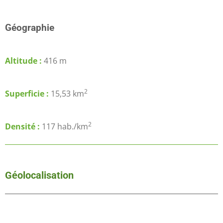
Géographie
Altitude :
416 m
2
Superficie :
15,53 km
2
Densité :
117 hab./km
Géolocalisation