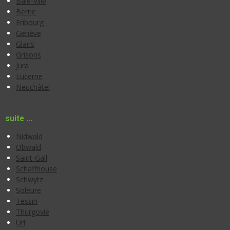
Bâle-Ville
Berne
Fribourg
Genève
Glaris
Grisons
Jura
Lucerne
Neuchâtel
suite ...
Nidwald
Obwald
Saint-Gall
Schaffhouse
Schwytz
Soleure
Tessin
Thurgovie
Uri