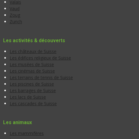
Valais
Vaud
Zoug
Zurich
Les activités & découverts
Les châteaux de Suisse
Les édifices religieux de Suisse
Les musées de Suisse
Les cinémas de Suisse
Les terrains de tennis de Suisse
Les piscines de Suisse
Les barrages de Suisse
Les lacs de Suisse
Les cascades de Suisse
Les animaux
Les mammifères