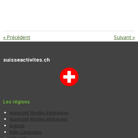
«
Précédent
Suivant
»
suisseactivites.ch
Les régions
Appenzell Rhodes-Extérieures
Appenzell Rhodes-Intérieures
Argovie
Bâle-Campagne