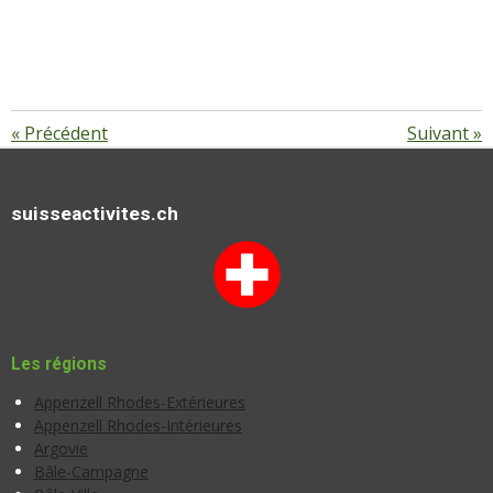
«
Précédent
Suivant
»
suisseactivites.ch
Les régions
Appenzell Rhodes-Extérieures
Appenzell Rhodes-Intérieures
Argovie
Bâle-Campagne