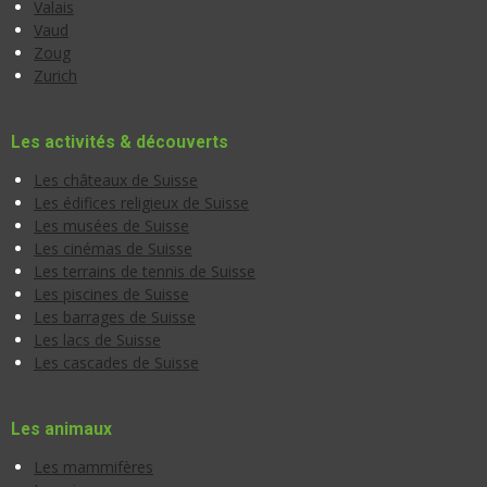
Valais
Vaud
Zoug
Zurich
Les activités & découverts
Les châteaux de Suisse
Les édifices religieux de Suisse
Les musées de Suisse
Les cinémas de Suisse
Les terrains de tennis de Suisse
Les piscines de Suisse
Les barrages de Suisse
Les lacs de Suisse
Les cascades de Suisse
Les animaux
Les mammifères