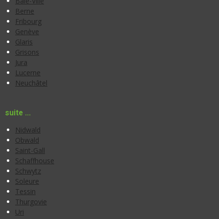
Bâle-Ville
Berne
Fribourg
Genève
Glaris
Grisons
Jura
Lucerne
Neuchâtel
suite ...
Nidwald
Obwald
Saint-Gall
Schaffhouse
Schwytz
Soleure
Tessin
Thurgovie
Uri