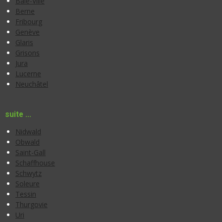
Bâle-Ville
Berne
Fribourg
Genève
Glaris
Grisons
Jura
Lucerne
Neuchâtel
suite ...
Nidwald
Obwald
Saint-Gall
Schaffhouse
Schwytz
Soleure
Tessin
Thurgovie
Uri