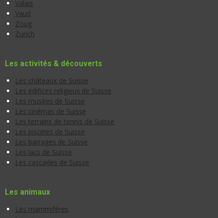
Valais
Vaud
Zoug
Zurich
Les activités & découverts
Les châteaux de Suisse
Les édifices religieux de Suisse
Les musées de Suisse
Les cinémas de Suisse
Les terrains de tennis de Suisse
Les piscines de Suisse
Les barrages de Suisse
Les lacs de Suisse
Les cascades de Suisse
Les animaux
Les mammifères