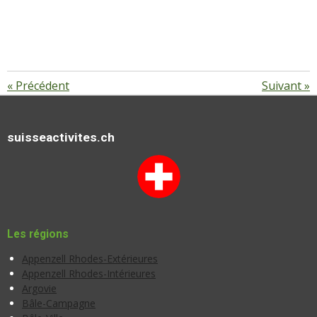
«
Précédent
Suivant
»
suisseactivites.ch
Les régions
Appenzell Rhodes-Extérieures
Appenzell Rhodes-Intérieures
Argovie
Bâle-Campagne