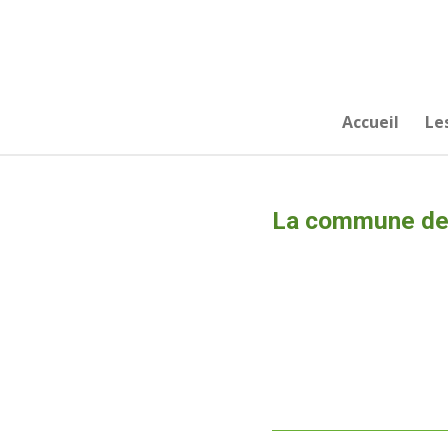
Passer
au
contenu
principal
Accueil
Le
La commune de