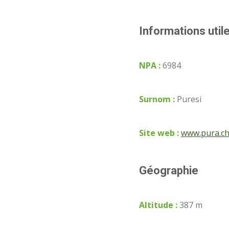
Informations util
NPA :
6984
Surnom :
Puresi
Site web :
www.pura.c
Géographie
Altitude :
387 m