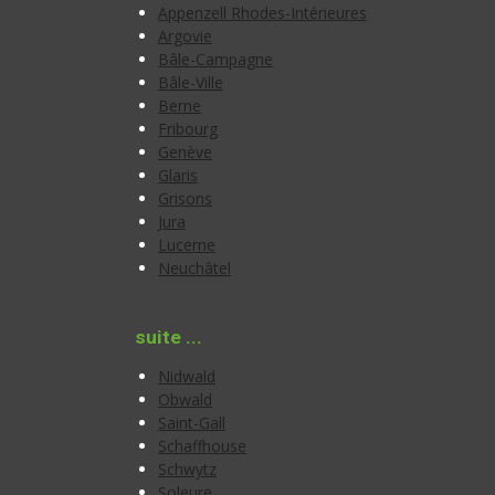
Appenzell Rhodes-Intérieures
Argovie
Bâle-Campagne
Bâle-Ville
Berne
Fribourg
Genève
Glaris
Grisons
Jura
Lucerne
Neuchâtel
suite ...
Nidwald
Obwald
Saint-Gall
Schaffhouse
Schwytz
Soleure