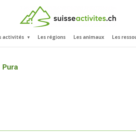
s activités
Les régions
Les animaux
Les resso
 Pura