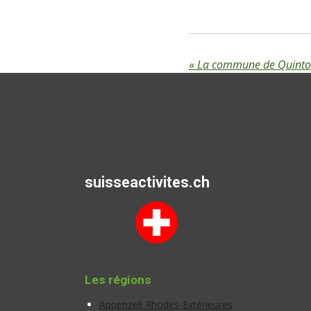
«
La commune de Quinto
suisseactivites.ch
Les régions
Appenzell Rhodes-Extérieures