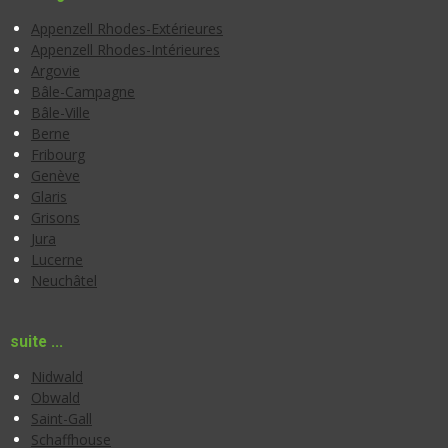
Appenzell Rhodes-Extérieures
Appenzell Rhodes-Intérieures
Argovie
Bâle-Campagne
Bâle-Ville
Berne
Fribourg
Genève
Glaris
Grisons
Jura
Lucerne
Neuchâtel
suite ...
Nidwald
Obwald
Saint-Gall
Schaffhouse