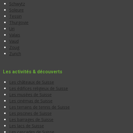
Schwytz
Soleure
Tessin
Thurgovie
Uri
Valais
Vaud
Zoug
Zurich
Les activités & découverts
Les châteaux de Suisse
Les édifices religieux de Suisse
Les musées de Suisse
Les cinémas de Suisse
Les terrains de tennis de Suisse
Les piscines de Suisse
Les barrages de Suisse
Les lacs de Suisse
Les cascades de Suisse