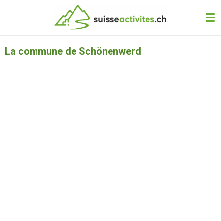
Passer
au
contenu
principal
La commune de Schönenwerd