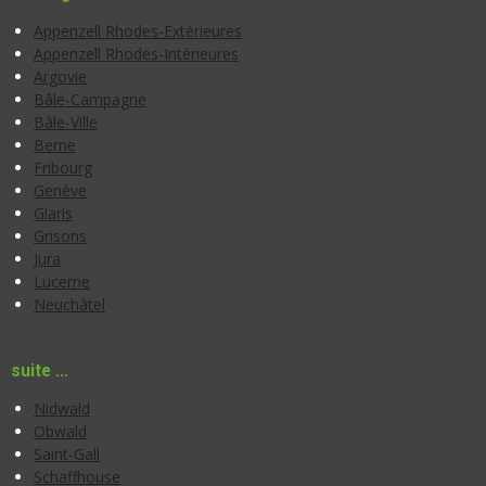
Appenzell Rhodes-Extérieures
Appenzell Rhodes-Intérieures
Argovie
Bâle-Campagne
Bâle-Ville
Berne
Fribourg
Genève
Glaris
Grisons
Jura
Lucerne
Neuchâtel
suite ...
Nidwald
Obwald
Saint-Gall
Schaffhouse