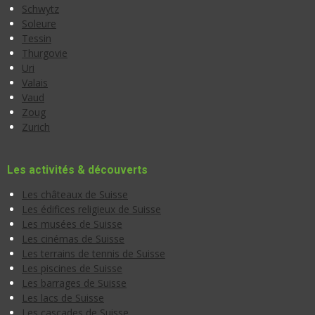
Schwytz
Soleure
Tessin
Thurgovie
Uri
Valais
Vaud
Zoug
Zurich
Les activités & découverts
Les châteaux de Suisse
Les édifices religieux de Suisse
Les musées de Suisse
Les cinémas de Suisse
Les terrains de tennis de Suisse
Les piscines de Suisse
Les barrages de Suisse
Les lacs de Suisse
Les cascades de Suisse