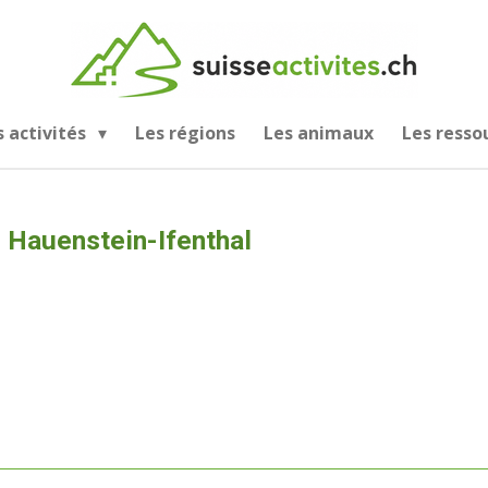
s activités
Les régions
Les animaux
Les resso
Hauenstein-Ifenthal