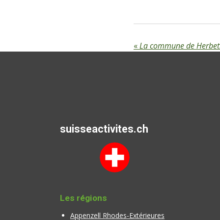
«
La commune de Herbet
suisseactivites.ch
Les régions
Appenzell Rhodes-Extérieures