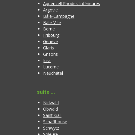
Appenzell Rhodes-Intérieures
Argovie
Bâle-Campagne
Bâle-Ville
Berne
Fribourg
Genève
Glaris
Grisons
Jura
Lucerne
Neuchâtel
suite ...
Nidwald
Obwald
Saint-Gall
Schaffhouse
Schwytz
Soleure