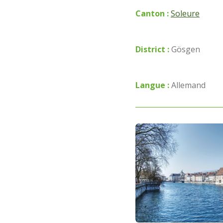
Canton :
Soleure
District :
Gösgen
Langue :
Allemand