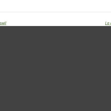
swil
La