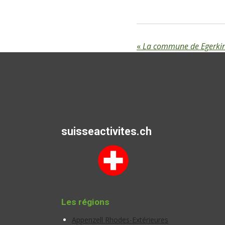
«
La commune de Egerki
suisseactivites.ch
Les régions
Appenzell Rhodes-Extérieures