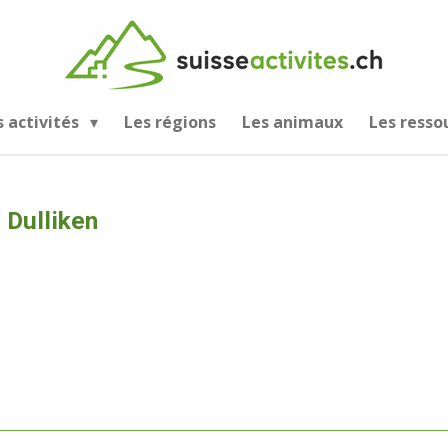
s activités
Les régions
Les animaux
Les resso
Dulliken