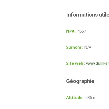
Informations util
NPA :
4657
Surnom :
N/A
Site web :
www.dullike
Géographie
Altitude :
436 m