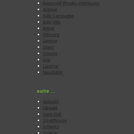
Appenzell Rhodes-Intérieures
Argovie
Bâle-Campagne
Bâle-Ville
Berne
Fribourg
Genève
Glaris
Grisons
Jura
Lucerne
Neuchâtel
suite ...
Nidwald
Obwald
Saint-Gall
Schaffhouse
Schwytz
Soleure