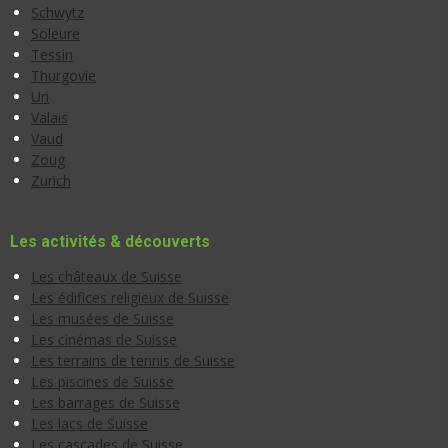
Schwytz
Soleure
Tessin
Thurgovie
Uri
Valais
Vaud
Zoug
Zurich
Les activités & découverts
Les châteaux de Suisse
Les édifices religieux de Suisse
Les musées de Suisse
Les cinémas de Suisse
Les terrains de tennis de Suisse
Les piscines de Suisse
Les barrages de Suisse
Les lacs de Suisse
Les cascades de Suisse