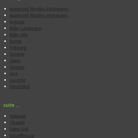
Appenzell Rhodes-Extérieures
Appenzell Rhodes-Intérieures
Argovie
Bâle-Campagne
Bâle-Ville
Berne
Fribourg
Genève
Glaris
Grisons
Jura
Lucerne
Neuchâtel
suite ...
Nidwald
Obwald
Saint-Gall
Schaffhouse