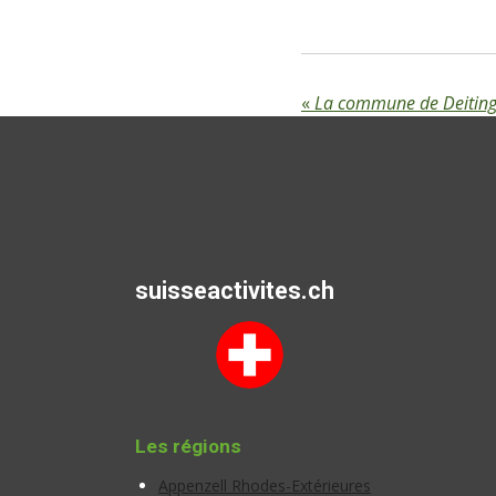
«
La commune de Deitin
suisseactivites.ch
Les régions
Appenzell Rhodes-Extérieures