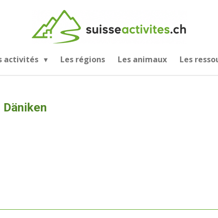
s activités
Les régions
Les animaux
Les resso
 Däniken