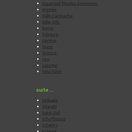
Appenzell Rhodes-Intérieures
Argovie
Bâle-Campagne
Bâle-Ville
Berne
Fribourg
Genève
Glaris
Grisons
Jura
Lucerne
Neuchâtel
suite ...
Nidwald
Obwald
Saint-Gall
Schaffhouse
Schwytz
Soleure