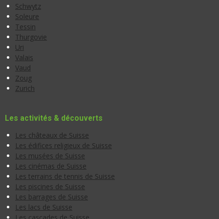
Schwytz
Soleure
Tessin
Thurgovie
Uri
Valais
Vaud
Zoug
Zurich
Les activités & découverts
Les châteaux de Suisse
Les édifices religieux de Suisse
Les musées de Suisse
Les cinémas de Suisse
Les terrains de tennis de Suisse
Les piscines de Suisse
Les barrages de Suisse
Les lacs de Suisse
Les cascades de Suisse