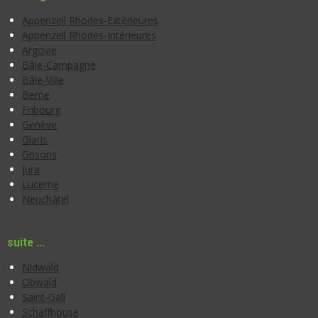
Appenzell Rhodes-Extérieures
Appenzell Rhodes-Intérieures
Argovie
Bâle-Campagne
Bâle-Ville
Berne
Fribourg
Genève
Glaris
Grisons
Jura
Lucerne
Neuchâtel
suite ...
Nidwald
Obwald
Saint-Gall
Schaffhouse