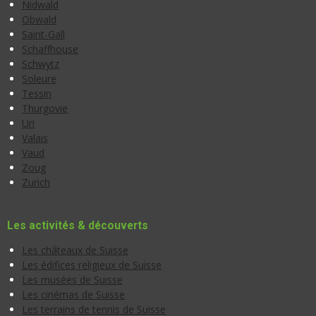
Nidwald
Obwald
Saint-Gall
Schaffhouse
Schwytz
Soleure
Tessin
Thurgovie
Uri
Valais
Vaud
Zoug
Zurich
Les activités & découverts
Les châteaux de Suisse
Les édifices religieux de Suisse
Les musées de Suisse
Les cinémas de Suisse
Les terrains de tennis de Suisse