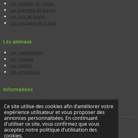
Les piscines de Suisse
Les barrages de Suisse
Les lacs de Suisse
Les cascades de Suisse
Les animaux
Les mammifères
Les oiseaux
Les reptiles
Les amphibiens
Informations
Page de contact
Ce site utilise des cookies afin d’améliorer votre
Banque d'images
expérience utilisateur et vous proposer des
annonces personnalisées. En continuant
d'utiliser ce site, vous confirmez que vous
acceptez notre politique d’utilisation des
© 2024 |
suisseactivites.ch
cookies.