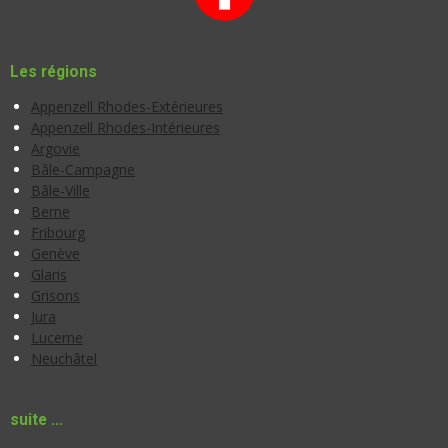
Les régions
Appenzell Rhodes-Extérieures
Appenzell Rhodes-Intérieures
Argovie
Bâle-Campagne
Bâle-Ville
Berne
Fribourg
Genève
Glaris
Grisons
Jura
Lucerne
Neuchâtel
suite ...