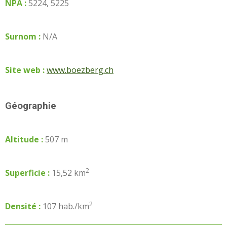
NPA :
5224, 5225
Surnom :
N/A
Site web :
www.boezberg.ch
Géographie
Altitude :
507 m
2
Superficie :
15,52 km
2
Densité :
107 hab./km