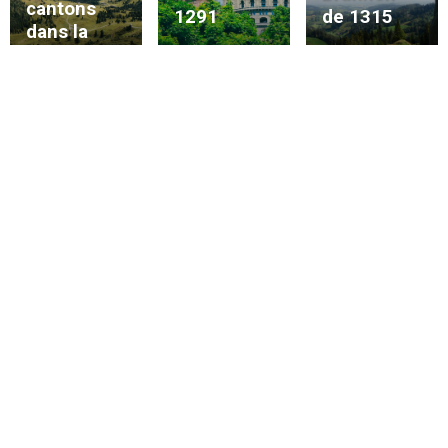
cantons
1291
de 1315
dans la
Confédérat
ion