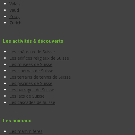
Valais
Vaud
Zoug
Zurich
Les activités & découverts
Les châteaux de Suisse
Les édifices religieux de Suisse
Les musées de Suisse
Les cinémas de Suisse
Les terrains de tennis de Suisse
Les piscines de Suisse
Les barrages de Suisse
Les lacs de Suisse
Les cascades de Suisse
Les animaux
Les mammifères