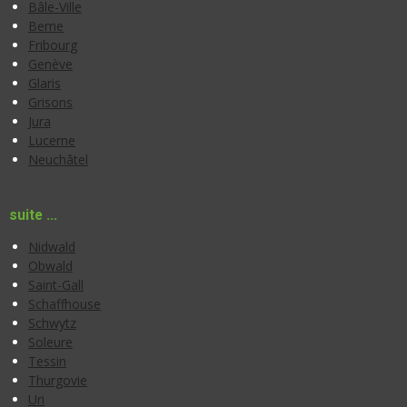
Bâle-Ville
Berne
Fribourg
Genève
Glaris
Grisons
Jura
Lucerne
Neuchâtel
suite ...
Nidwald
Obwald
Saint-Gall
Schaffhouse
Schwytz
Soleure
Tessin
Thurgovie
Uri