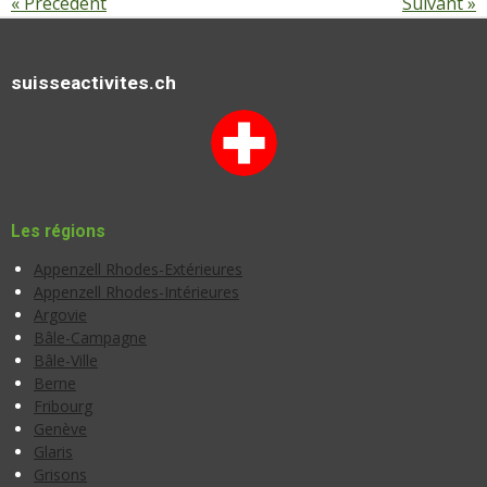
«
Précédent
Suivant
»
suisseactivites.ch
Les régions
Appenzell Rhodes-Extérieures
Appenzell Rhodes-Intérieures
Argovie
Bâle-Campagne
Bâle-Ville
Berne
Fribourg
Genève
Glaris
Grisons