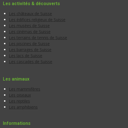
Les activités & découverts
Les châteaux de Suisse
Les édifices religieux de Suisse
Les musées de Suisse
Les cinémas de Suisse
Les terrains de tennis de Suisse
Les piscines de Suisse
Les barrages de Suisse
Les lacs de Suisse
Les cascades de Suisse
Les animaux
Les mammifères
Les oiseaux
Les reptiles
Les amphibiens
Informations