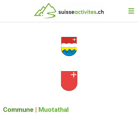
Passer
au
contenu
principal
Commune
|
Muotathal