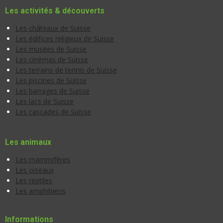
Les activités & découverts
Les châteaux de Suisse
Les édifices religieux de Suisse
Les musées de Suisse
Les cinémas de Suisse
Les terrains de tennis de Suisse
Les piscines de Suisse
Les barrages de Suisse
Les lacs de Suisse
Les cascades de Suisse
Les animaux
Les mammifères
Les oiseaux
Les reptiles
Les amphibiens
Informations