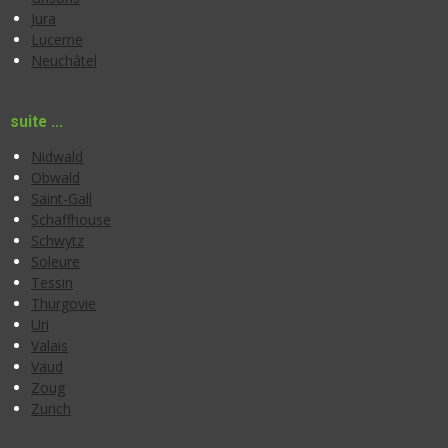
Jura
Lucerne
Neuchâtel
suite ...
Nidwald
Obwald
Saint-Gall
Schaffhouse
Schwytz
Soleure
Tessin
Thurgovie
Uri
Valais
Vaud
Zoug
Zurich