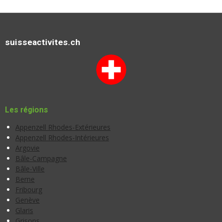
suisseactivites.ch
Les régions
Appenzell Rhodes-Extérieures
Appenzell Rhodes-Intérieures
Argovie
Bâle-Campagne
Bâle-Ville
Berne
Fribourg
Genève
Glaris
Grisons