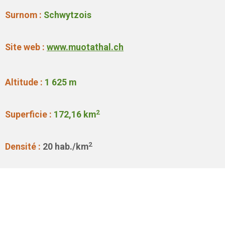
Surnom :
Schwytzois
Site web :
www.muotathal.ch
Altitude :
1 625
m
2
Superficie :
172,16
km
2
Densité :
20
hab./km