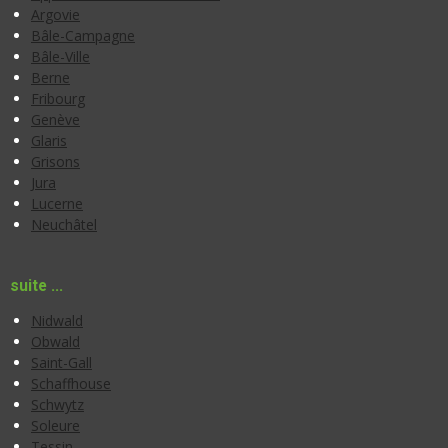
Argovie
Bâle-Campagne
Bâle-Ville
Berne
Fribourg
Genève
Glaris
Grisons
Jura
Lucerne
Neuchâtel
suite ...
Nidwald
Obwald
Saint-Gall
Schaffhouse
Schwytz
Soleure
Tessin