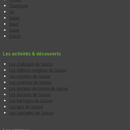
Thurgovie
Uri
Valais
Vaud
Zoug
Zurich
Les activités & découverts
Les châteaux de Suisse
Les édifices religieux de Suisse
Les musées de Suisse
Les cinémas de Suisse
Les terrains de tennis de Suisse
Les piscines de Suisse
Les barrages de Suisse
Les lacs de Suisse
Les cascades de Suisse